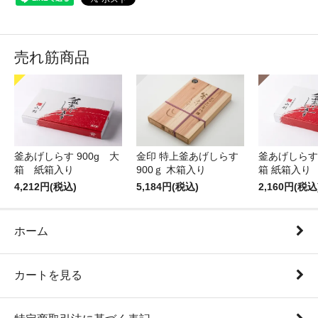
売れ筋商品
釜あげしらす 900g 大
金印 特上釜あげしらす
釜あげしらす 
箱 紙箱入り
900ｇ 木箱入り
箱 紙箱入り
4,212円(税込)
5,184円(税込)
2,160円(税込
ホーム
カートを見る