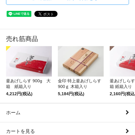
売れ筋商品
釜あげしらす 900g 大
金印 特上釜あげしらす
釜あげしらす 
箱 紙箱入り
900ｇ 木箱入り
箱 紙箱入り
4,212円(税込)
5,184円(税込)
2,160円(税込
ホーム
カートを見る